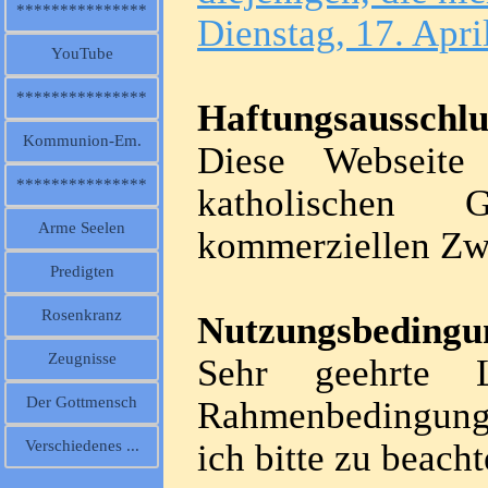
***************
Dienstag, 17. Apri
YouTube
***************
Haftungsausschlu
Kommunion-Em.
Diese Webseite
***************
katholischen
Arme Seelen
kommerziellen Z
Predigten
Rosenkranz
Nutzungsbedingu
Zeugnisse
Sehr geehrte Le
Der Gottmensch
Rahmenbedingunge
ich bitte zu beacht
Verschiedenes ...