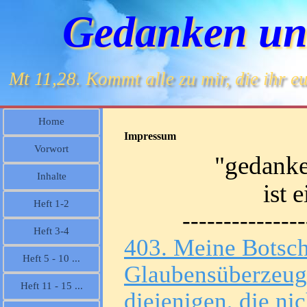
Gedanken un
Mt 11,28. Kommt alle zu mir, die ihr eu
Home
Impressum
Vorwort
"gedanke
Inhalte
ist 
Heft 1-2
---------------
Heft 3-4
403. Meine Botscha
Heft 5 - 10 ...
Glaubensüberzeugu
Heft 11 - 15 ...
diejenigen, die ni