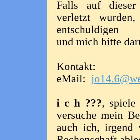
Falls auf dieser
verletzt wurden,
entschuldigen
und mich bitte dar
Kontakt:
eMail:
jo14.6@we
i c h ???
, spiele
versuche mein Be
auch ich, irgend
Rechenschaft abl