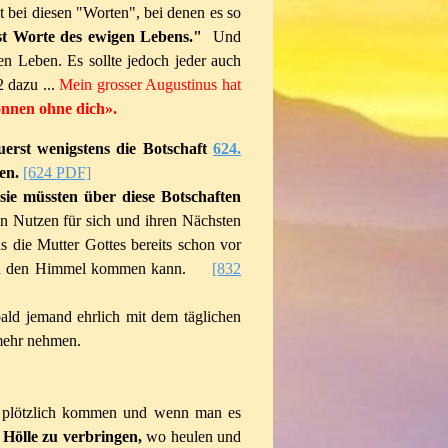
t bei diesen "Worten", bei denen es so
st Worte des ewigen Lebens."
Und
n Leben. Es sollte jedoch jeder auch
2 dazu ...
Mein grosser Augustinus hat
können ohne dich».
zuerst wenigstens die Botschaft
624.
sen.
[624 PDF]
ie müssten über diese Botschaften
en Nutzen für sich und ihren Nächsten
 die Mutter Gottes bereits schon vor
t in den Himmel kommen kann.
[832
ld jemand ehrlich mit dem täglichen
mehr nehmen.
 plötzlich kommen und wenn man es
 Hölle zu verbringen,
wo heulen und