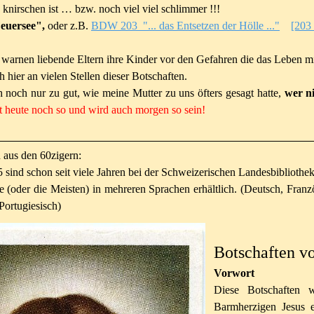
knirschen ist … bzw. noch viel viel schlimmer !!!
euersee",
oder z.B.
BDW 203 "... das Entsetzen der Hölle ..."
[203
warnen liebende Eltern ihre Kinder vor den Gefahren die das Leben mit
ch hier an vielen Stellen dieser Botschaften.
 noch nur zu gut, wie meine Mutter zu uns öfters gesagt hatte,
wer ni
st heute noch so und wird auch morgen so sein!
 aus den 60zigern:
 sind schon seit viele Jahren bei der Schweizerischen Landesbibliothek 
 (oder die Meisten) in mehreren Sprachen erhältlich. (Deutsch, Französ
Portugiesisch)
Botschaften v
Vorwort
Diese Botschaften 
Barmherzigen Jesus e