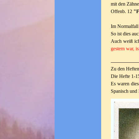
mit den Zähne 
Offenb. 12
"F
Im Normalfall 
So ist dies au
Auch weiß ich
gestern war, i
Zu den Heften
Die Hefte 1-15
Es waren diese
Spanisch und 