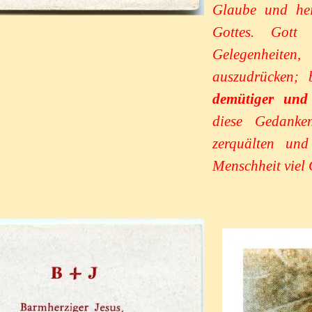
Glaube und hei
Gottes. Gott 
Gelegenheit
auszudrücken; 
demütiger und 
diese Gedanke
zerquälten un
Menschheit viel G