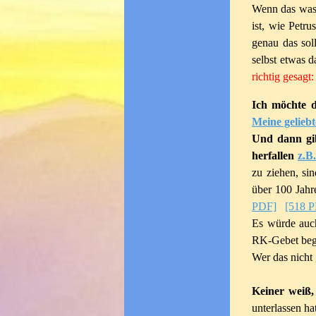
Wenn das was h
ist, wie Petru
genau das sol
selbst etwas d
richtig gesagt:
Ich möchte di
Meine geliebt
Und dann gib
herfallen
z.B
zu ziehen, si
über 100 Jahr
PDF]
[518 
Es würde auch
RK-Gebet begi
Wer das nicht 
Keiner weiß,
unterlassen ha