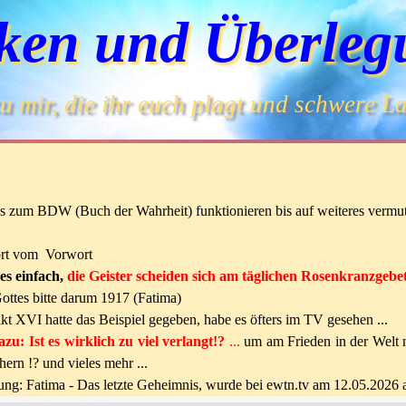
ken und Überleg
 mir, die ihr euch plagt und schwere Las
ks zum BDW (Buch der Wahrheit) funktionieren bis auf weiteres vermutl
rt vom Vorwort
 es einfach,
die Geister scheiden sich am täglichen Rosenkranzgebet
ottes bitte darum 1917 (Fatima)
kt XVI hatte das Beispiel gegeben, habe es öfters im TV gesehen ...
zu: Ist es wirklich zu viel verlangt!?
...
um am Frieden in der Welt 
hern !? und vieles mehr ...
ng: Fatima - Das letzte Geheimnis, wurde bei ewtn.tv am 12.05.2026 a