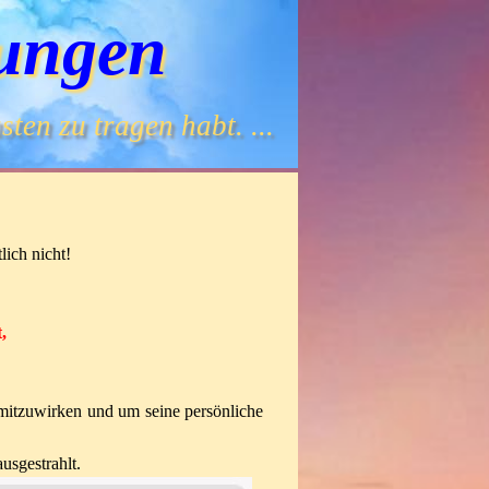
ungen
ten zu tragen habt. ...
ich nicht!
,
mitzuwirken und um seine persönliche
usgestrahlt.