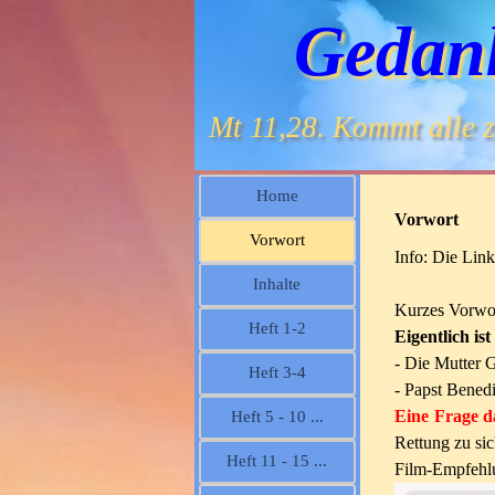
Gedan
Mt 11,28. Kommt alle zu
Home
Vorwort
Vorwort
Info: Die Lin
Inhalte
Kurzes Vorwo
Heft 1-2
Eigentlich ist
- Die Mutter G
Heft 3-4
- Papst Benedi
Eine Frage da
Heft 5 - 10 ...
Rettung zu sic
Heft 11 - 15 ...
Film-Empfehlu