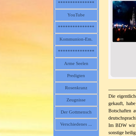
***************
YouTube
***************
Kommunion-Em.
***************
Arme Seelen
Predigten
Rosenkranz
Die eigentlic
Zeugnisse
gekauft, hab
Botschaften 
Der Gottmensch
deutschsprac
Verschiedenes ...
Im BDW wir s
sonstige heili