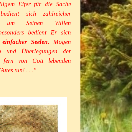
ligem Eifer für die Sache
bedient sich zahlreicher
en, um Seinen Willen
besonders bedient Er sich
einfacher Seelen.
Mögen
n und Überlegungen der
d fern von Gott lebenden
utes tun! . . ."