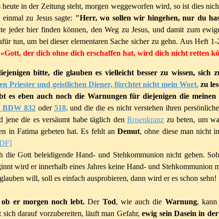
eute in der Zeitung steht, morgen weggeworfen wird, so ist dies nich
s einmal zu Jesus sagte:
"Herr, wo sollen wir hingehen, nur du ha
lte jeder hier finden können, den Weg zu Jesus, und damit zum ewige
afür tun, um bei dieser elementaren Sache sicher zu gehn. Aus Heft 1-
«Gott, der dich ohne dich erschaffen hat, wird dich nicht retten 
ejenigen bitte, die glauben es vielleicht besser zu wissen, sich 
en Priester und geistlichen Diener, fürchtet nicht mein Wort.
zu le
t es eben auch noch die Warnungen für diejenigen die meinen s
. BDW 832
oder
518,
und die die es nicht verstehen ihren persönlich
nd jene die es versäumt habe täglich den
Rosenkranz
zu beten, um was
en in
Fatima
gebeten hat. Es fehlt an
Demut
, ohne diese man nich
PDF]
 die Gott beleidigende Hand- und Stehkommunion nicht geben. Soba
nnt wird er innerhalb eines Jahres keine Hand- und Stehkommunion 
glauben will, soll es einfach ausprobieren, dann wird er es schon sehn!
 ob er morgen noch lebt.
Der
Tod
, wie auch die
Warnung
, kann
t sich darauf vorzubereiten, läuft man Gefahr,
ewig sein Dasein in der