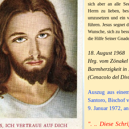
sich aber an alle Se
Herrn zu lieben, bes
umzusetzen und ein v
führen. Jesus segnet d
Wunsche, sich zu bess
die Hilfe Seiner Gnad
18. August 1968
Hrg. vom Zönakel 
Barmherzigkeit in
(Cenacolo del Div
Auszug aus einem
Santoro, Bischof v
9. Januar 1972, an
". .. Diese Schr