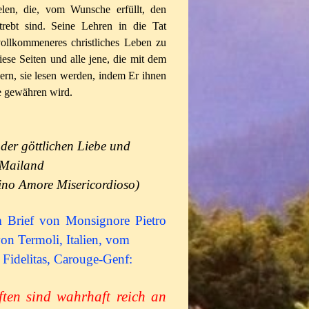
elen, die, vom Wunsche erfüllt, den
trebt sind. Seine Lehren in die Tat
ollkommeneres christliches Leben zu
iese Seiten und alle jene, die mit dem
ern, sie lesen werden, indem Er ihnen
e gewähren wird.
der göttlichen Liebe und
 Mailand
ino Amore Misericordioso)
 Brief von Monsignore Pietro
on Termoli, Italien, vom
 Fidelitas, Carouge-Genf:
iften sind wahrhaft reich an