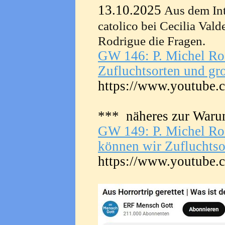
13.10.2025
Aus dem In
catolico bei Cecilia Vald
Rodrigue die Fragen.
GW 146: P. Michel Rod
Zufluchtsorten und g
https://www.youtub
*** näheres zur Warun
GW 149: P. Michel Rod
können wir Zufluchtso
https://www.youtube