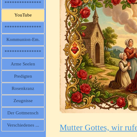
***************
YouTube
***************
Kommunion-Em.
***************
Arme Seelen
Predigten
Rosenkranz
Zeugnisse
Der Gottmensch
Verschiedenes ...
Mutter Gottes, wir ruf